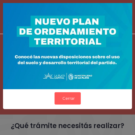
Planeamiento y
Ordenamiento
Ambiental.
Cerrar
¿Qué trámite necesitás realizar?