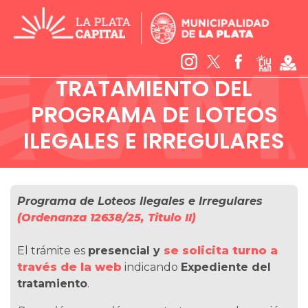
TRATAMIENTO DEL
PROGRAMA DE LOTEOS
ILEGALES E IRREGULARES
Programa de Loteos Ilegales e Irregulares
(Ordenanza 12638/25, Titulo II)
El trámite es
presencial y
se solicita turno a
través de la web
indicando
Expediente del
tratamiento
.