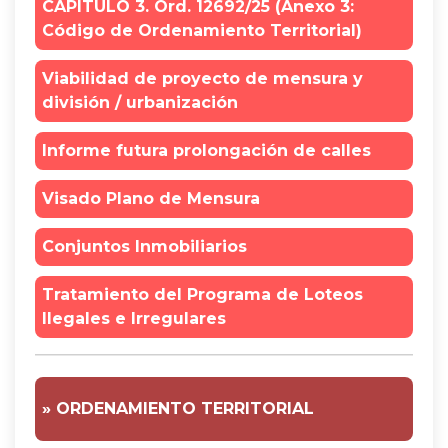
CAPÍTULO 3. Ord. 12692/25 (Anexo 3:
Código de Ordenamiento Territorial)
Viabilidad de proyecto de mensura y
división / urbanización
Informe futura prolongación de calles
Visado Plano de Mensura
Conjuntos Inmobiliarios
Tratamiento del Programa de Loteos
Ilegales e Irregulares
» ORDENAMIENTO TERRITORIAL